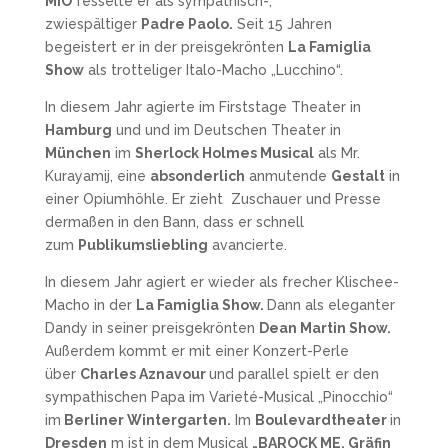
MiO
fesselte er als sympathisch-,
zwiespältiger
Padre Paolo.
Seit 15 Jahren
begeistert er in der preisgekrönten
La Famiglia
Show
als trotteliger Italo-Macho „Lucchino“.
In diesem Jahr agierte im Firststage Theater in
Hamburg
und und im Deutschen Theater in
München
im
Sherlock Holmes Musical
als Mr.
Kurayamij, eine
absonderlich
anmutende
Gestalt
in
einer Opiumhöhle. Er zieht Zuschauer und Presse
dermaßen in den Bann, dass er schnell
zum
Publikumsliebling
avancierte.
In diesem Jahr agiert er wieder als frecher Klischee-
Macho in der
La Famiglia Show.
Dann als eleganter
Dandy in seiner preisgekrönten
Dean Martin Show.
Außerdem kommt er mit einer Konzert-Perle
über
Charles Aznavour
und parallel spielt er den
sympathischen Papa im Varieté-Musical „Pinocchio“
im
Berliner Wintergarten.
Im
Boulevardtheater
in
Dresden
m ist
in dem Musical
„BAROCK ME, Gräfin