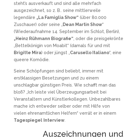
steht’s ausverkauft und sind alle mehrfach
ausgezeichnet, so z. B.. seine mittlerweile
legendäre
„La Famiglia Show“
(über 80.000
Zuschauer) oder seine „
Dean Martin Show
“
(Wiederaufnahme 14. September im Schlot, Berlin),
„Heinz Rühmann Biografie“
, oder die preisgekrönte
„Bettelkönigin von Moabit“ (damals für und mit
Brigitte Mira
) oder jüngst „
Carusello Italiano
“, eine
queere Komödie.
Seine Schöpfungen sind beliebt, immer mit
erstklassigen Besetzungen und zu einem
unschlagbar günstigen Preis. Wie schafft man das
bloß? „Ich leiste viel Überzeugungsarbeit bei
Veranstaltern und Künstlerkollegen. Unbezahlbares
mache ich entweder selber oder mit Hilfe von
vielen ehrenamtlichen Helfern“ verrät er in einem
Tagespiegel
Interview
.
Auszeichnungen und