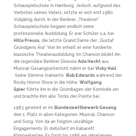
Schauspielschule in Hamburg. Jedoch, aufgrund des
Verbotes seines Vaters, setzte er sich erst 1980
Volljährig durch. In der Berliner „Theatron“
Schauspielschule begann endlich seine
professionelle Ausbildung. Er war Schüler u.a. bei
Hilla Preuss,
die letzte Grand Dame der „Gustaf
Gründgens Ära“. Von ihr erhielt er eine fundierte,
klassische Theaterausbildung. Im Chanson bildet ihn
die legendäre Berliner Diseuse
Ada Hecht
aus.
Musical-Gesangsunterricht nahm er bei
Vicky Hall
.
Seine Stimme trainierte
Bob Edwards
während der
Rocky Horror Show in die Höhe.
Wolfgang
Spier
führte ihn in die Grundlagen der Komödie ein
und brachte ihm alle Tricks der Pointe bei.
1983 gewinnt er im
Bundeswettbewerb Gesang
den 1. Platz in allen Kategorien: Musical, Chanson
und Song. Von da an folgten unzählige
Engagements. Er debütiert im Kabarett
Klimperkasten. Es folgt bis 1986 ein jahrelanges