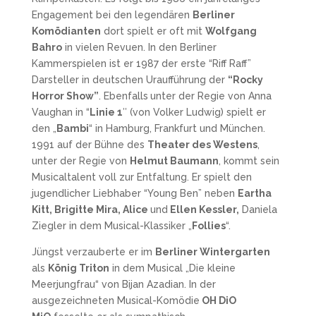
Engagement bei den legendären
Berliner
Komödianten
dort spielt er oft mit
Wolfgang
Bahro
in vielen Revuen. In den Berliner
Kammerspielen ist er 1987 der erste “Riff Raff”
Darsteller in deutschen Uraufführung der
“Rocky
Horror Show”
. Ebenfalls
unter der Regie von Anna
Vaughan in “
Linie 1
″ (von Volker Ludwig) spielt er
den „
Bambi
“ in Hamburg, Frankfurt und München.
1991 auf der Bühne des
Theater des Westens
,
unter der Regie von
Helmut Baumann
, kommt sein
Musicaltalent voll zur Entfaltung. Er spielt den
jugendlicher Liebhaber “Young Ben” neben
Eartha
Kitt, Brigitte Mira, Alice
und
Ellen Kessler,
Daniela
Ziegler in dem Musical-Klassiker „
Follies
“.
Jüngst verzauberte er im
Berliner Wintergarten
als
König Triton
in dem Musical „Die kleine
Meerjungfrau“ von Bijan Azadian. In der
ausgezeichneten Musical-Komödie
OH DiO