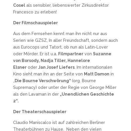
Cosel
als sensibler, liebenswerter Zirkusdirektor
Francesco zu erleben!
Der Filmschauspieler
Aus dem Fernsehen kennt man ihn nicht nur aus
Serien wie GZSZ, In aller Freundschaft, sondern auch
aus Eurocops und Tatort, ob nun als Latin-Lover
oder Mörder. Er ist u.a.
Filmpartner
von
Suzanne
von Borsody, Nadja Tiller, Hannelore
Elsner
oder
Jan Josef Liefers
. Im internationalen
Kino sieht man ihn an der Seite von
Matt Damon
in
„
Die Bourne Verschwörung“
(org. Bourne
Supremacy) oder unter der Regie von George Miller
als den Lavaman in der
„Unendlichen Geschichte
2“.
Der Theaterschauspieler
Claudio Maniscalco ist auf zahlreichen Berliner
Theaterbühnen zu Hause. Neben den vielen