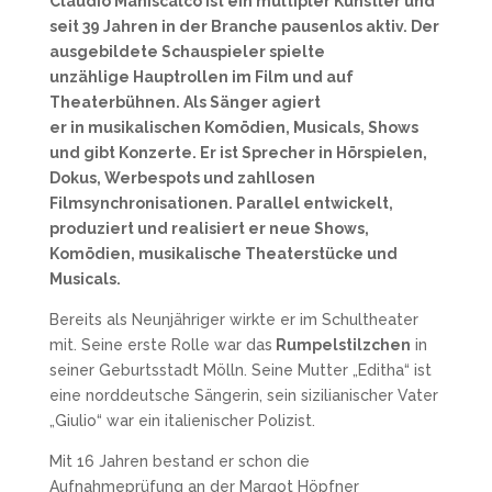
Claudio Maniscalco ist ein multipler Künstler und
seit 39 Jahren in der Branche pausenlos aktiv. Der
ausgebildete Schauspieler spielte
unzählige Hauptrollen im Film und auf
Theaterbühnen. Als Sänger agiert
er in musikalischen Komödien, Musicals, Shows
und gibt Konzerte. Er ist Sprecher in Hörspielen,
Dokus, Werbespots und zahllosen
Filmsynchronisationen. Parallel entwickelt,
produziert und realisiert er neue Shows,
Komödien, musikalische Theaterstücke und
Musicals.
Bereits als Neunjähriger wirkte er im Schultheater
mit. Seine erste Rolle war das
Rumpelstilzchen
in
seiner Geburtsstadt Mölln. Seine Mutter „Editha“ ist
eine norddeutsche Sängerin, sein sizilianischer Vater
„Giulio“ war ein italienischer Polizist.
Mit 16 Jahren bestand er schon die
Aufnahmeprüfung an der Margot Höpfner