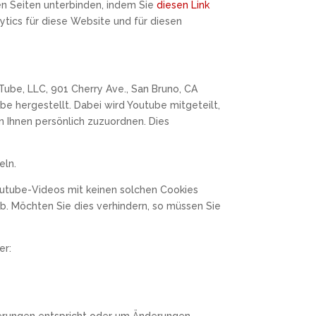
en Seiten unterbinden, indem Sie
diesen Link
lytics für diese Website und für diesen
Tube, LLC, 901 Cherry Ave., San Bruno, CA
e hergestellt. Dabei wird Youtube mitgeteilt,
n Ihnen persönlich zuzuordnen. Dies
eln.
utube-Videos mit keinen solchen Cookies
. Möchten Sie dies verhindern, so müssen Sie
er:
rderungen entspricht oder um Änderungen