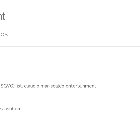
MOS
GVO), ist: claudio maniscalco entertainment
e ausüben: