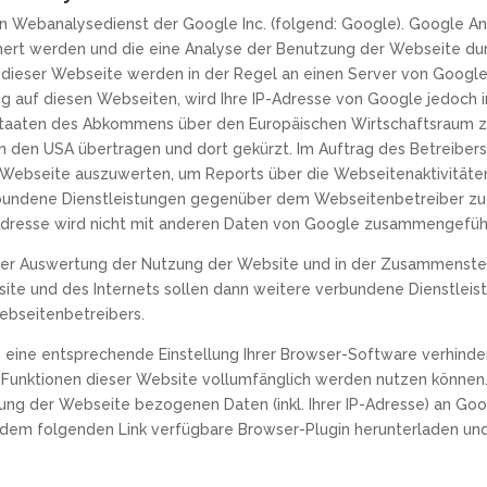
n Webanalysedienst der Google Inc. (folgend: Google). Google Ana
hert werden und die eine Analyse der Benutzung der Webseite dur
 dieser Webseite werden in der Regel an einen Server von Google
ng auf diesen Webseiten, wird Ihre IP-Adresse von Google jedoch 
staaten des Abkommens über den Europäischen Wirtschaftsraum zu
in den USA übertragen und dort gekürzt. Im Auftrag des Betreiber
 Webseite auszuwerten, um Reports über die Webseitenaktivität
bundene Dienstleistungen gegenüber dem Webseitenbetreiber zu
-Adresse wird nicht mit anderen Daten von Google zusammengefüh
der Auswertung der Nutzung der Website und in der Zusammenstell
ite und des Internets sollen dann weitere verbundene Dienstleis
ebseitenbetreibers.
eine entsprechende Einstellung Ihrer Browser-Software verhindern
e Funktionen dieser Website vollumfänglich werden nutzen können.
ung der Webseite bezogenen Daten (inkl. Ihrer IP-Adresse) an Goo
 dem folgenden Link verfügbare Browser-Plugin herunterladen und 