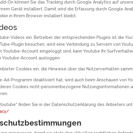
Add-On können Sie das Tracking durch Google Analytics auf unser
hrem Gerät installiert. Damit wird die Erfassung durch Google Ana
ie in Ihrem Browser installiert bleibt.
ideos
ube-Videos ein. Betreiber der entsprechenden Plugins ist die You
ube-Plugin besuchen, wird eine Verbindung zu Servern von Youtub
m Youtube-Account eingeloggt sind, kann Youtube Ihr Surfverhalte
rem Youtube-Account ausloggen.
Anbieter Cookies ein, die Hinweise über das Nutzerverhalten samm
e-Ad-Programm deaktiviert hat, wird auch beim Anschauen von Yo
nderen Cookies nicht-personenbezogene Nutzungsinformationen ab
ren.
outube“ finden Sie in der Datenschutzerklärung des Anbieters unt
vacy/
nschutzbestimmungen
rung anzupassen, damit sie stets den aktuellen rechtlichen Anfo